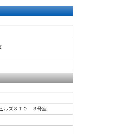
慎
ヒルズＳＴＯ ３号室