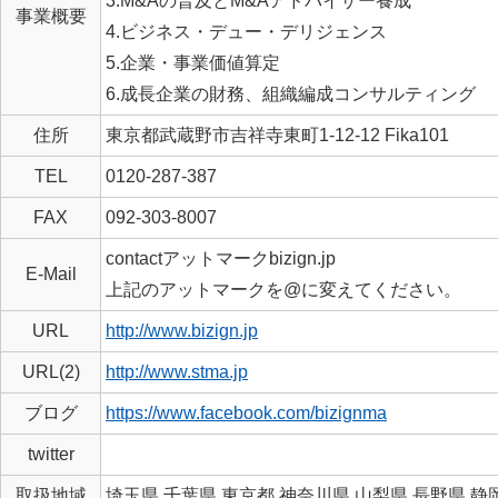
3.M&Aの普及とM&Aアドバイザー養成
事業概要
4.ビジネス・デュー・デリジェンス
5.企業・事業価値算定
6.成長企業の財務、組織編成コンサルティング
住所
東京都武蔵野市吉祥寺東町1-12-12 Fika101
TEL
0120-287-387
FAX
092-303-8007
contactアットマークbizign.jp
E-Mail
上記のアットマークを@に変えてください。
URL
http://www.bizign.jp
URL(2)
http://www.stma.jp
ブログ
https://www.facebook.com/bizignma
twitter
取扱地域
埼玉県,千葉県,東京都,神奈川県,山梨県,長野県,静