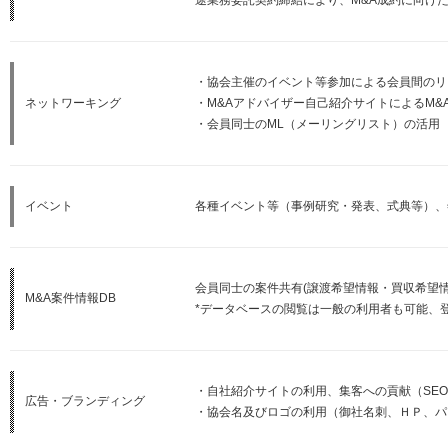
途業務委託契約締結により、M&A成約に向け
・協会主催のイベント等参加による会員間のリ
ネットワーキング
・M&Aアドバイザー自己紹介サイトによるM&
・会員同士のML（メーリングリスト）の活用
イベント
各種イベント等（事例研究・発表、式典等）、
会員同士の案件共有(譲渡希望情報・買収希望情
M&A案件情報DB
*データベースの閲覧は一般の利用者も可能、
・自社紹介サイトの利用、集客への貢献（SE
広告・ブランディング
・協会名及びロゴの利用（御社名刺、ＨＰ、パ