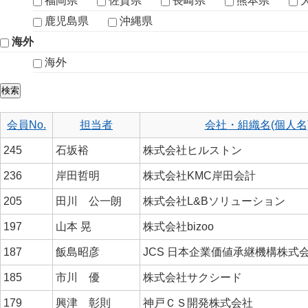
福岡県
佐賀県
長崎県
熊本県
鹿児島県
沖縄県
海外
海外
会員No.
担当者
会社・組織名(個人名
245
石坂裕
株式会社ヒルストン
236
岸田哲明
株式会社KMC岸田会計
205
田川 公一朗
株式会社L&Bソリューション
197
山本 晃
株式会社bizoo
187
飯島昭彦
JCS 日本企業価値承継機構株式
185
市川 優
株式会社サクシード
179
興津 彰則
神戸ＣＳ開発株式会社