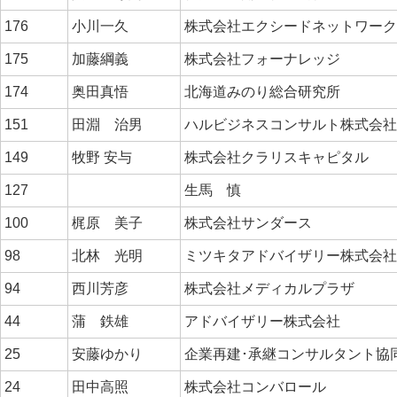
176
小川一久
株式会社エクシードネットワー
175
加藤綱義
株式会社フォーナレッジ
174
奥田真悟
北海道みのり総合研究所
151
田淵 治男
ハルビジネスコンサルト株式会
149
牧野 安与
株式会社クラリスキャピタル
127
生馬 慎
100
梶原 美子
株式会社サンダース
98
北林 光明
ミツキタアドバイザリー株式会
94
西川芳彦
株式会社メディカルプラザ
44
蒲 鉄雄
アドバイザリー株式会社
25
安藤ゆかり
企業再建･承継コンサルタント協
24
田中高照
株式会社コンバロール