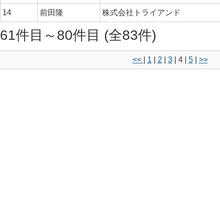
14
前田隆
株式会社トライアンド
61件目～80件目 (全83件)
<<
|
1
|
2
|
3
|
4
|
5
|
>>