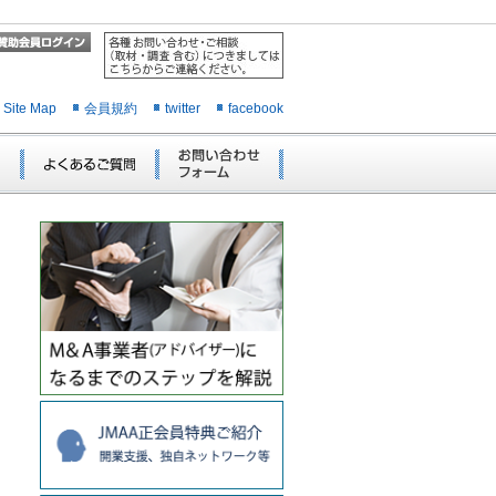
Site Map
会員規約
twitter
facebook