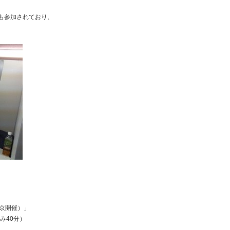
も参加されており、
京開催）」
休み40分）