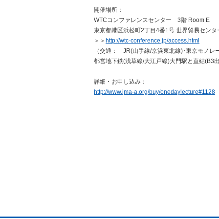
開催場所：
WTCコンファレンスセンター 3階 Room E
東京都港区浜松町2丁目4番1号 世界貿易センタ
＞＞
http://wtc-conference.jp/access.html
（交通： JR(山手線/京浜東北線)･東京モノ
都営地下鉄(浅草線/大江戸線)大門駅と直結(B3
詳細・お申し込み：
http://www.jma-a.org/buy/onedaylecture#1128