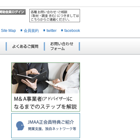
Site Map
会員規約
twitter
facebook