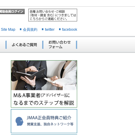
Site Map
会員規約
twitter
facebook