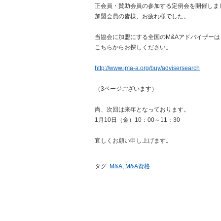
正会員・賛助会員の参加する定例会を開催しま
加盟会員の皆様、お疲れ様でした。
当協会に加盟にする全国のM&Aアドバイザーは
こちらからお探しください。
http://www.jma-a.org/buy/advisersearch
（3ページございます）
尚、次回は来年となっております。
1月10日（金）10：00～11：30
宜しくお願い申し上げます。
タグ:
M&A
,
M&A資格