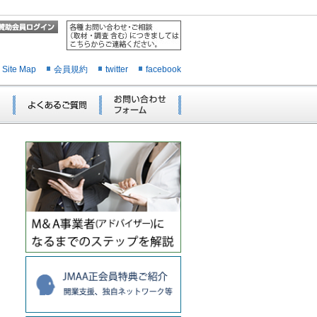
Site Map
会員規約
twitter
facebook