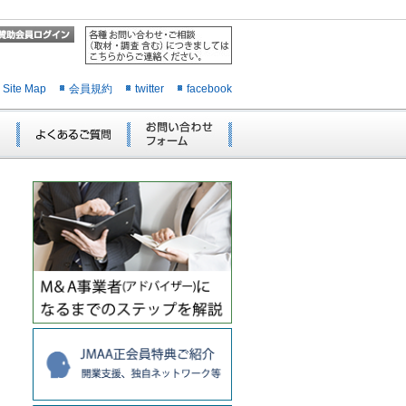
Site Map
会員規約
twitter
facebook