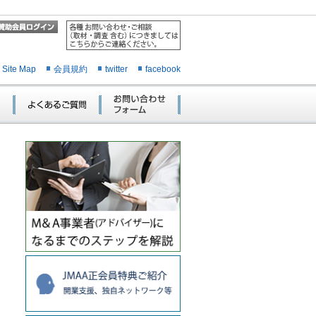
Site Map
会員規約
twitter
facebook