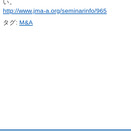
い。
http://www.jma-a.org/seminarinfo/965
タグ:
M&A