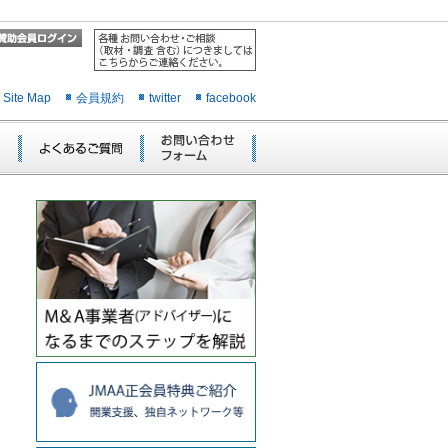
Site Map
会員規約
twitter
facebook