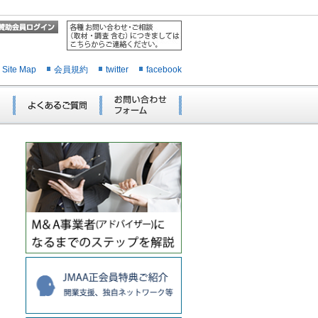
Site Map
会員規約
twitter
facebook