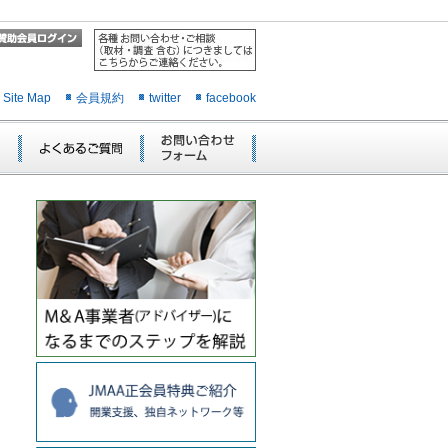
Site Map
会員規約
twitter
facebook