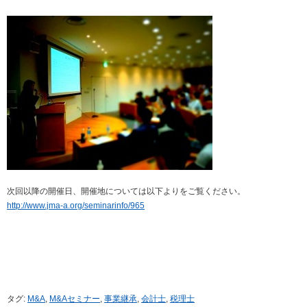
次回以降の開催日、開催地については以下よりをご覧ください。
http://www.jma-a.org/seminarinfo/965
タグ:
M&A
,
M&Aセミナー
,
事業継承
,
会計士
,
税理士