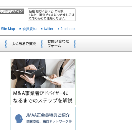
Site Map
会員規約
twitter
facebook