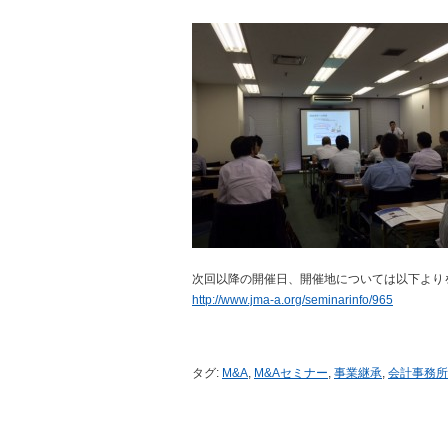
次回以降の開催日、開催地については以下より
http://www.jma-a.org/seminarinfo/965
タグ:
M&A
,
M&Aセミナー
,
事業継承
,
会計事務所