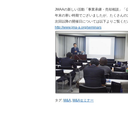
JMAAの新しい活動「事業承継・売却相談」
年末の寒い時期でございましたが、たくさんの
次回以降の開催日については以下よりご覧くだ
http://www.jma-a.org/seminars
タグ:
M&A
,
M&Aセミナー