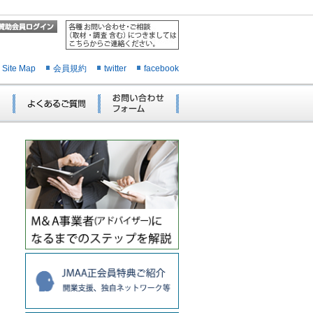
Site Map
会員規約
twitter
facebook