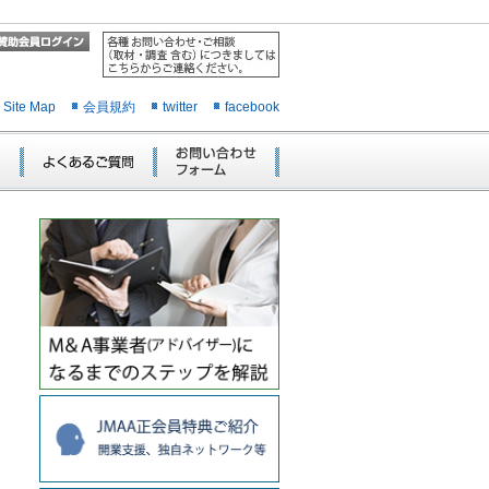
Site Map
会員規約
twitter
facebook