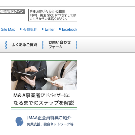
Site Map
会員規約
twitter
facebook