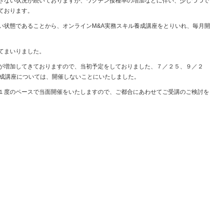
さない状況が続いておりますが、ワクチン接種率の増加などに伴い、少しづつで
ております。
い状態であることから、オンラインM&A実務スキル養成講座をとりいれ、毎月開
てまいりました。
が増加してきておりますので、当初予定をしておりました、７／２５、９／２
養成講座については、開催しないことにいたしました。
１度のペースで当面開催をいたしますので、ご都合にあわせてご受講のご検討を